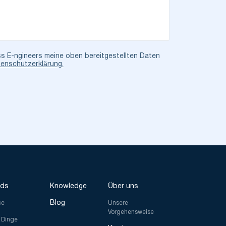
ss E-ngineers meine oben bereitgestellten Daten
enschutzerklärung.
nds
Knowledge
Über uns
Blog
ce
Unsere
Vorgehensweise
r Dinge