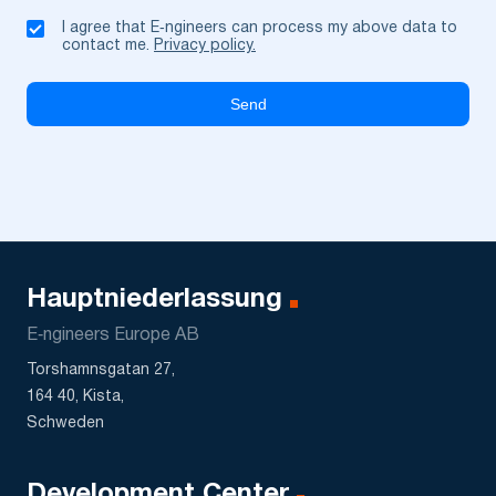
I agree that E‑ngineers can process my above data to
contact me.
Privacy policy.
Hauptniederlassung
E‑ngineers Europe AB
Torshamnsgatan 27,
164 40, Kista,
Schweden
Development Center