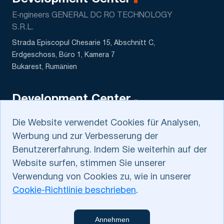
E‑ngineers GENERAL DC RO TECHNOLOGY
S.R.L.
Strada Episcopul Chesarie 15, Abschnitt C,
Erdgeschoss, Büro 1, Kamera 7
Bukarest, Rumänien
Development Center
DATASCALE MCHJ
Die Website verwendet Cookies für Analysen,
5 Sagbon str., Kushtut MFY
Werbung und zur Verbesserung der
Tashkent, Uzbekistan
Benutzererfahrung. Indem Sie weiterhin auf der
Website surfen, stimmen Sie unserer
Verwendung von Cookies zu, wie in unserer
Cookie-Richtlinie beschrieben
.
Datenschutzbestimmungen
.
Cookie-Richtlinie
. Kontaktieren Sie uns
Annehmen