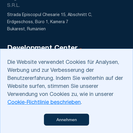
S.R.L.
Strada Episcopul Chesarie 15, Abschnitt C,
Erdgeschoss, Büro 1, Kamera 7
Bukarest, Rumänien
Development Center
DATASCALE MCHJ
Die Website verwendet Cookies für Analysen,
5 Sagbon str., Kushtut MFY
Werbung und zur Verbesserung der
Tashkent, Uzbekistan
Benutzererfahrung. Indem Sie weiterhin auf der
Website surfen, stimmen Sie unserer
Verwendung von Cookies zu, wie in unserer
Cookie-Richtlinie beschrieben
.
Datenschutzbestimmungen
.
Cookie-Richtlinie
. Kontaktieren Sie uns
Annehmen
bitte bei Datenschutzfragen unter
dev@e‑ngineers.com
.
E‑ngineers
web@e‑ngineers.com
© 2014-2026 Alle Rechte vorbehalten